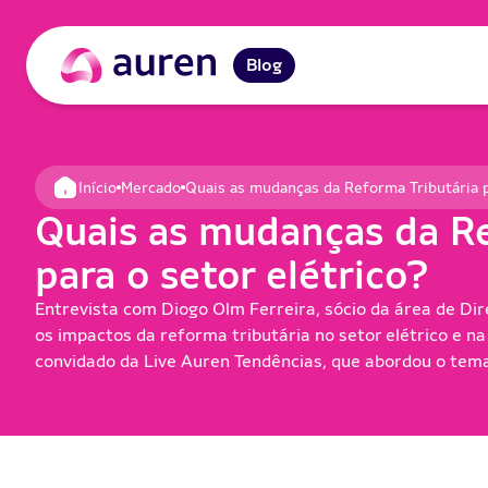
Blog
Início
Mercado
Quais as mudanças da Reforma Tributária p
Início
Quais as mudanças da Re
para o setor elétrico?
Entrevista com Diogo Olm Ferreira, sócio da área de Di
os impactos da reforma tributária no setor elétrico e na
convidado da Live Auren Tendências, que abordou o tema