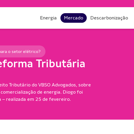
Energia
Mercado
Descarbonização
ara o setor elétrico?
forma Tributária
reito Tributário do VBSO Advogados, sobre
 comercialização de energia. Diogo foi
 – realizada em 25 de fevereiro.